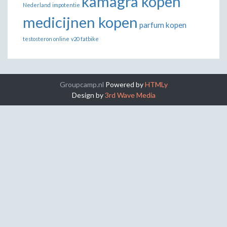
kamagra kopen
Nederland
impotentie
medicijnen kopen
parfum kopen
testosteron online
v20 fatbike
Groupcamp.nl
Powered by
HTMLy
Design by
3rd Wave Media