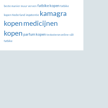
fatbike kopen
beste manier muur verven
fatbike
kamagra
kopen Nederland
impotentie
kopen
medicijnen
kopen
parfum kopen
testosteron online
v20
fatbike