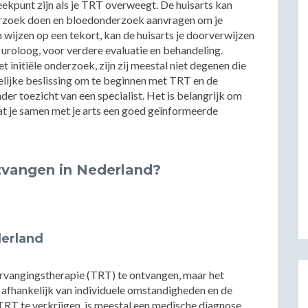
eekpunt zijn als je TRT overweegt. De huisarts kan
nderzoek doen en bloedonderzoek aanvragen om je
n wijzen op een tekort, kan de huisarts je doorverwijzen
f uroloog, voor verdere evaluatie en behandeling.
 initiële onderzoek, zijn zij meestal niet degenen die
elijke beslissing om te beginnen met TRT en de
er toezicht van een specialist. Het is belangrijk om
at je samen met je arts een goed geïnformeerde
tvangen in Nederland?
derland
ervangingstherapie (TRT) te ontvangen, maar het
 afhankelijk van individuele omstandigheden en de
RT te verkrijgen, is meestal een medische diagnose