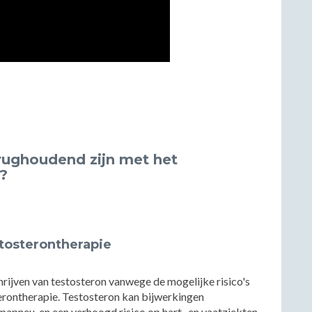
erughoudend zijn met het
n?
stosterontherapie
rijven van testosteron vanwege de mogelijke risico's
erontherapie. Testosteron kan bijwerkingen
apneu, en een verhoogd risico op hart- en vaatziekten.