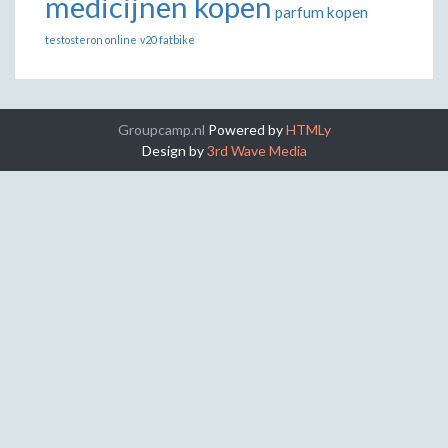
medicijnen kopen
parfum kopen
testosteron online
v20 fatbike
Groupcamp.nl
Powered by
HTMLy
Design by
3rd Wave Media